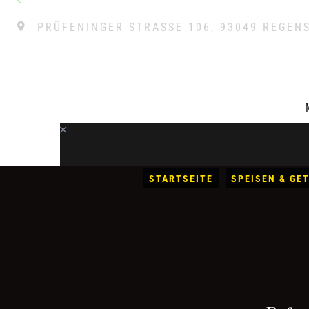
PRÜFENINGER STRASSE 106, 93049 REGENS
Galerie
STARTSEITE
SPEISEN & GE